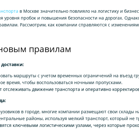
анспорта
в Москве значительно повлияло на логистику и бизнес
я уровня пробок и повышения безопасности на дорогах. Однако
равилам. Рассмотрим, как компании справляются с изменения
 новым правилам
 доставки:
ать маршруты с учетом временных ограничений на въезд груз
ное время, чтобы воспользоваться ночными пропусками.
ет отслеживать движение транспорта и оперативно корректир
да:
зовиков в городе, многие компании размещают свои склады на
ентральные районы, используя мелкий транспорт, который не т
вятся ключевыми логистическими узлами, через которые прохо