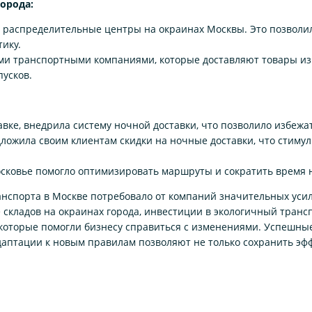
орода:
 распределительные центры на окраинах Москвы. Это позволил
ику.
ими транспортными компаниями, которые доставляют товары из
пусков.
вке, внедрила систему ночной доставки, что позволило избеж
дложила своим клиентам скидки на ночные доставки, что стиму
сковье помогло оптимизировать маршруты и сократить время н
анспорта в Москве потребовало от компаний значительных уси
кладов на окраинах города, инвестиции в экологичный трансп
которые помогли бизнесу справиться с изменениями. Успешны
адаптации к новым правилам позволяют не только сохранить эф