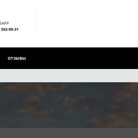
SAPP
 592-99-31
ОТЗЫВЫ